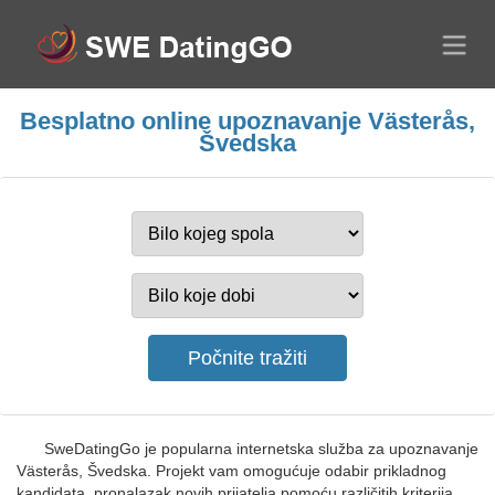
Besplatno online upoznavanje Västerås,
Švedska
SweDatingGo je popularna internetska služba za upoznavanje
Västerås, Švedska. Projekt vam omogućuje odabir prikladnog
kandidata, pronalazak novih prijatelja pomoću različitih kriterija