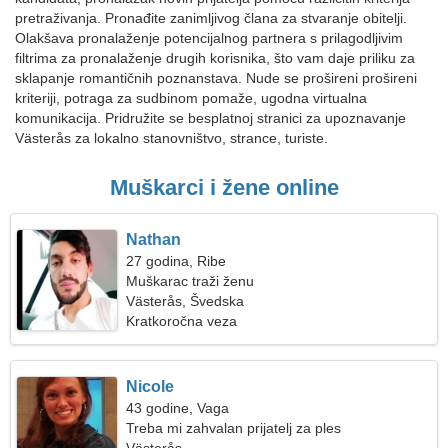
pretraživanja. Pronađite zanimljivog člana za stvaranje obitelji.
Olakšava pronalaženje potencijalnog partnera s prilagodljivim
filtrima za pronalaženje drugih korisnika, što vam daje priliku za
sklapanje romantičnih poznanstava. Nude se prošireni prošireni
kriteriji, potraga za sudbinom pomaže, ugodna virtualna
komunikacija. Pridružite se besplatnoj stranici za upoznavanje
Västerås za lokalno stanovništvo, strance, turiste.
Muškarci i žene online
Nathan
27 godina, Ribe
Muškarac traži ženu
Västerås, Švedska
Kratkoročna veza
Nicole
43 godine, Vaga
Treba mi zahvalan prijatelj za ples