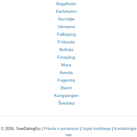
Ängelholm
Karlshamn
Norrtälje
Värnamo
Falköping
Frölunda
Bollnäs
Finspång
Mora
Avesta
Fagersta
Ekerö
Kungsängen
Švedska
© 2026, SweDatingGo |
Pravila o privatnosti
|
Uvjeti korištenja
|
Kontaktirajte
nas