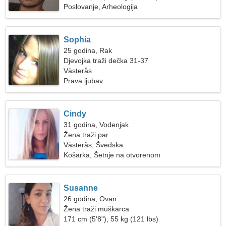
Poslovanje, Arheologija
Sophia
25 godina, Rak
Djevojka traži dečka 31-37
Västerås
Prava ljubav
Cindy
31 godina, Vodenjak
Žena traži par
Västerås, Švedska
Košarka, Šetnje na otvorenom
Susanne
26 godina, Ovan
Žena traži muškarca
171 cm (5'8"), 55 kg (121 lbs)