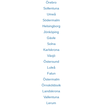
Örebro
Sollentuna
Umeå
Södermalm
Helsingborg
Jönköping
Gävle
Solna
Karlskrona
Växjö
Östersund
Luleå
Falun
Östermalm
Örnsköldsvik
Landskrona
Vallentuna
Lerum