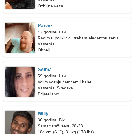
Västerås
Ozbiljna veza
Parwiz
42 godine, Lav
Radim u poliklinici, trebam elegantnu ženu
Västerås
Obitelj
Selma
59 godina, Lav
Volim vožnju čamcem i balet
Västerås, Švedska
Prijateljstvo
Willy
36 godina, Bik
Samac traži ženu 28-33
184 cm (6'1"), 81 kg (178 lbs)