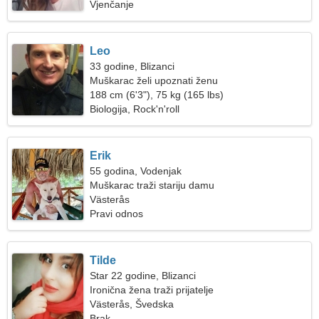
Vjenčanje
Leo
33 godine, Blizanci
Muškarac želi upoznati ženu
188 cm (6'3"), 75 kg (165 lbs)
Biologija, Rock'n'roll
Erik
55 godina, Vodenjak
Muškarac traži stariju damu
Västerås
Pravi odnos
Tilde
Star 22 godine, Blizanci
Ironična žena traži prijatelje
Västerås, Švedska
Brak