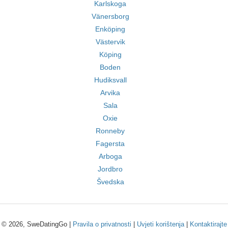
Karlskoga
Vänersborg
Enköping
Västervik
Köping
Boden
Hudiksvall
Arvika
Sala
Oxie
Ronneby
Fagersta
Arboga
Jordbro
Švedska
© 2026, SweDatingGo |
Pravila o privatnosti
|
Uvjeti korištenja
|
Kontaktirajte