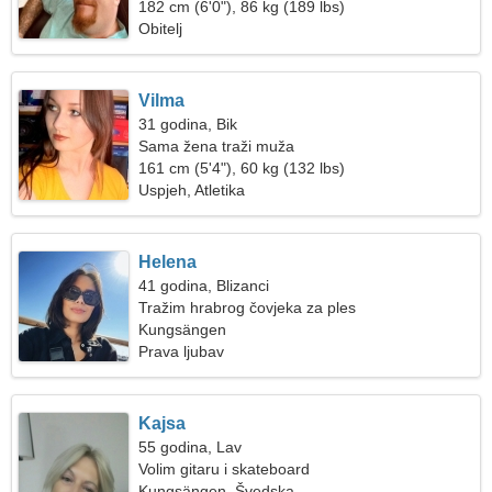
182 cm (6'0"), 86 kg (189 lbs)
Obitelj
Vilma
31 godina, Bik
Sama žena traži muža
161 cm (5'4"), 60 kg (132 lbs)
Uspjeh, Atletika
Helena
41 godina, Blizanci
Tražim hrabrog čovjeka za ples
Kungsängen
Prava ljubav
Kajsa
55 godina, Lav
Volim gitaru i skateboard
Kungsängen, Švedska