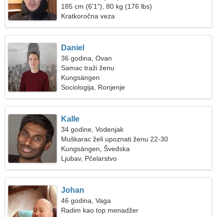
185 cm (6'1"), 80 kg (176 lbs)
Kratkoročna veza
Daniel
36 godina, Ovan
Samac traži ženu
Kungsängen
Sociologija, Ronjenje
Kalle
34 godine, Vodenjak
Muškarac želi upoznati ženu 22-30
Kungsängen, Švedska
Ljubav, Pčelarstvo
Johan
46 godina, Vaga
Radim kao top menadžer