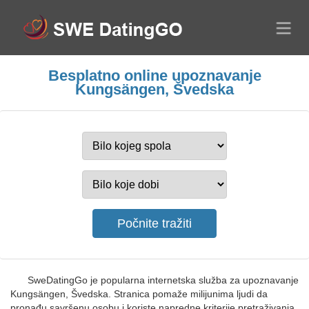
Besplatno online upoznavanje
Kungsängen, Švedska
SweDatingGo je popularna internetska služba za upoznavanje
Kungsängen, Švedska. Stranica pomaže milijunima ljudi da
pronađu savršenu osobu i koriste napredne kriterije pretraživanja