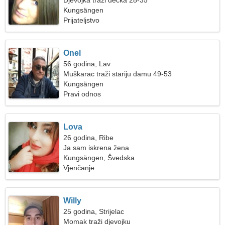
Djevojka traži dečka 28-35
Kungsängen
Prijateljstvo
Onel
56 godina, Lav
Muškarac traži stariju damu 49-53
Kungsängen
Pravi odnos
Lova
26 godina, Ribe
Ja sam iskrena žena
Kungsängen, Švedska
Vjenčanje
Willy
25 godina, Strijelac
Momak traži djevojku