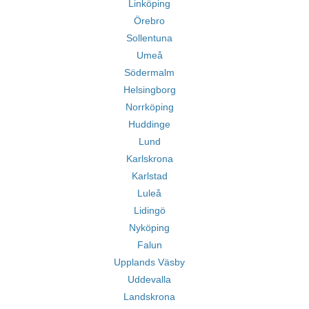
Linköping
Örebro
Sollentuna
Umeå
Södermalm
Helsingborg
Norrköping
Huddinge
Lund
Karlskrona
Karlstad
Luleå
Lidingö
Nyköping
Falun
Upplands Väsby
Uddevalla
Landskrona