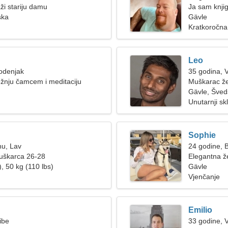
ži stariju damu
Ja sam knjig
ska
Gävle
Kratkoročna
Leo
odenjak
35 godina, 
ožnju čamcem i meditaciju
Muškarac že
Gävle, Šved
Unutarnji skl
Sophie
nu, Lav
24 godine, B
muškarca 26-28
Elegantna že
, 50 kg (110 lbs)
Gävle
Vjenčanje
Emilio
ibe
33 godine, 