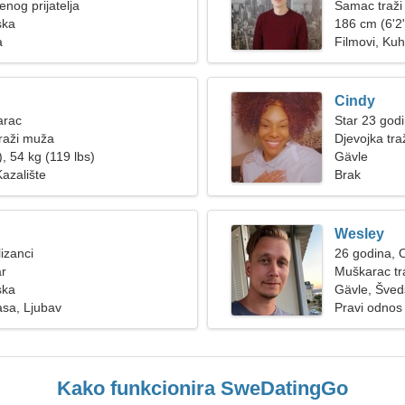
nog prijatelja
Samac traži
ska
186 cm (6'2"
a
Filmovi, Ku
Cindy
arac
Star 23 god
raži muža
Djevojka tra
, 54 kg (119 lbs)
Gävle
Kazalište
Brak
Wesley
izanci
26 godina, 
ar
Muškarac tr
ska
Gävle, Šved
asa, Ljubav
Pravi odnos
Kako funkcionira SweDatingGo