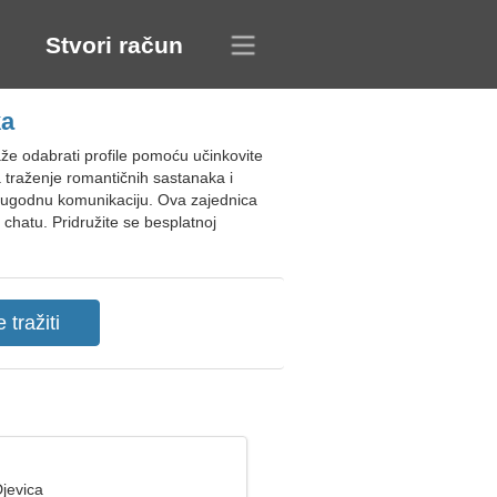
Stvori račun
ka
e odabrati profile pomoću učinkovite
za traženje romantičnih sastanaka i
za ugodnu komunikaciju. Ova zajednica
chatu. Pridružite se besplatnoj
jevica