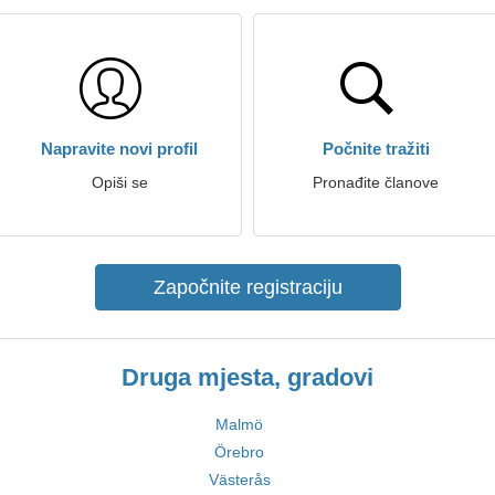
Napravite novi profil
Počnite tražiti
Opiši se
Pronađite članove
Započnite registraciju
Druga mjesta, gradovi
Malmö
Örebro
Västerås