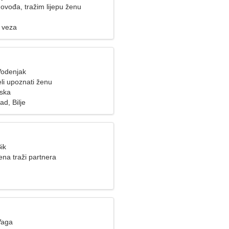
ovođa, tražim lijepu ženu
 veza
Vodenjak
li upoznati ženu
ska
ad, Bilje
ik
na traži partnera
Vaga