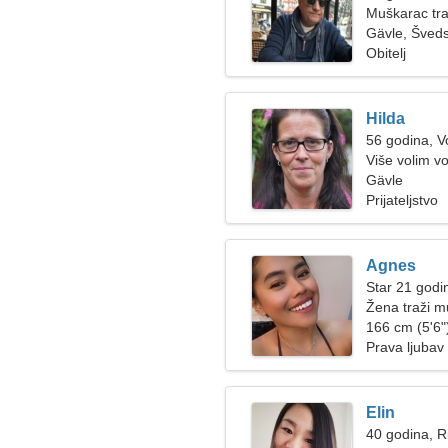
Muškarac tra
Gävle, Šved
Obitelj
Hilda
56 godina, V
Više volim v
Gävle
Prijateljstvo
Agnes
Star 21 godi
Žena traži 
166 cm (5'6")
Prava ljubav
Elin
40 godina, R