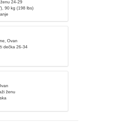
 ženu 24-29
), 90 kg (198 lbs)
hanje
ine, Ovan
ži dečka 26-34
Ovan
aži ženu
ska