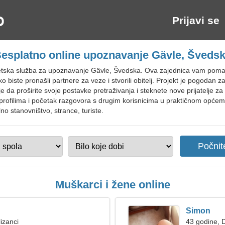
Prijavi se
esplatno online upoznavanje Gävle, Šveds
tska služba za upoznavanje Gävle, Švedska. Ova zajednica vam pomaž
o biste pronašli partnere za veze i stvorili obitelj. Projekt je pogodan 
e da proširite svoje postavke pretraživanja i steknete nove prijatelje 
 profilima i početak razgovora s drugim korisnicima u praktičnom općem 
no stanovništvo, strance, turiste.
Muškarci i žene online
Simon
izanci
43 godine, D