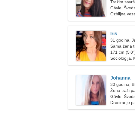
Tražim savrše
Gävle, Šved
Ozbiljna vez
Iris
31 godina, J
Sama žena t
171 cm (5'8")
Sociologija, 
Johanna
30 godina, Bl
Žena traži p
Gävle, Šved
Dresiranje p