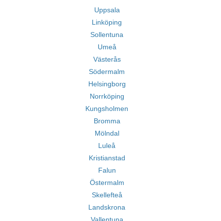
Uppsala
Linköping
Sollentuna
Umeå
Västerås
Södermalm
Helsingborg
Norrköping
Kungsholmen
Bromma
Mölndal
Luleå
Kristianstad
Falun
Östermalm
Skellefteå
Landskrona
Vallentuna