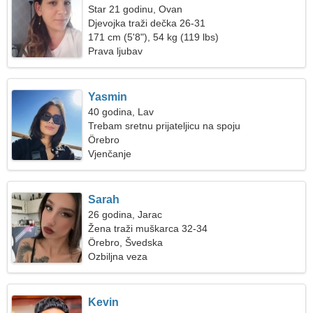
Star 21 godinu, Ovan
Djevojka traži dečka 26-31
171 cm (5'8"), 54 kg (119 lbs)
Prava ljubav
Yasmin
40 godina, Lav
Trebam sretnu prijateljicu na spoju
Örebro
Vjenčanje
Sarah
26 godina, Jarac
Žena traži muškarca 32-34
Örebro, Švedska
Ozbiljna veza
Kevin