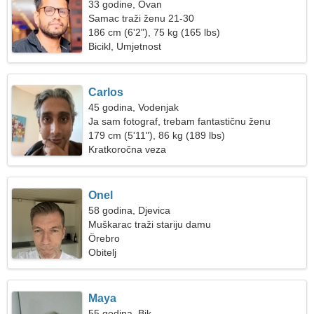
33 godine, Ovan
Samac traži ženu 21-30
186 cm (6'2"), 75 kg (165 lbs)
Bicikl, Umjetnost
Carlos
45 godina, Vodenjak
Ja sam fotograf, trebam fantastičnu ženu
179 cm (5'11"), 86 kg (189 lbs)
Kratkoročna veza
Onel
58 godina, Djevica
Muškarac traži stariju damu
Örebro
Obitelj
Maya
55 godina, Bik