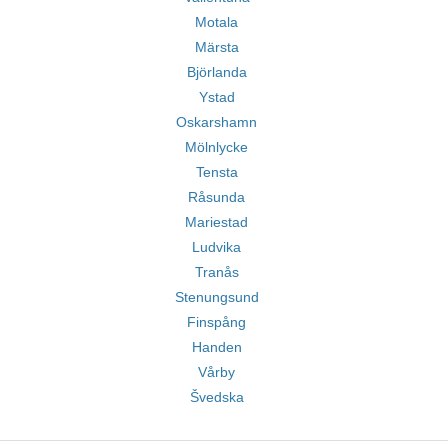
Motala
Märsta
Björlanda
Ystad
Oskarshamn
Mölnlycke
Tensta
Råsunda
Mariestad
Ludvika
Tranås
Stenungsund
Finspång
Handen
Vårby
Švedska