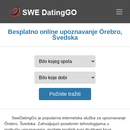
Besplatno online upoznavanje Örebro,
Švedska
SweDatingGo je popularna internetska služba za upoznavanje
Örebro, Švedska. Zahvaljujući posebnim tehnologijama u
području upoznavanja, možete proširiti svoj društveni krug.