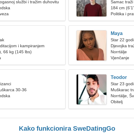
ogasnoj službi i tražim duhovitu
Samac traži
vedska
184 cm (6'1"
 veza
Politika i p
Maya
Rak
Star 22 god
itacijom i kampiranjem
Djevojka tra
, 66 kg (145 lbs)
Norrtälje
a
Vjenčanje
Teodor
izanci
Star 23 god
muškarca 30-36
Muškarac tr
vedska
Norrtälje, Š
Obitelj
Kako funkcionira SweDatingGo