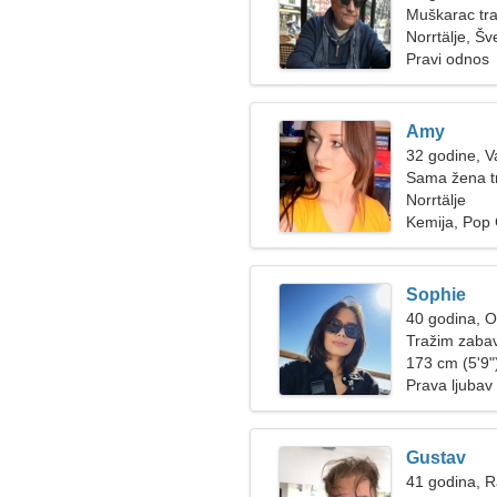
Muškarac tra
Norrtälje, Š
Pravi odnos
Amy
32 godine, 
Sama žena t
Norrtälje
Kemija, Pop
Sophie
40 godina, 
Tražim zabavn
173 cm (5'9")
Prava ljubav
Gustav
41 godina, 