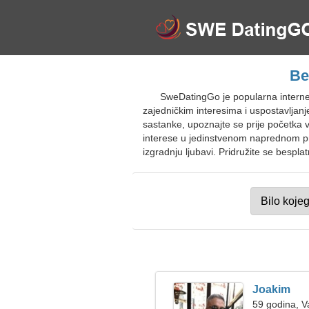
Be
SweDatingGo je popularna internet
zajedničkim interesima i uspostavljanj
sastanke, upoznajte se prije početka vi
interese u jedinstvenom naprednom pre
izgradnju ljubavi. Pridružite se bespla
Joakim
59 godina, 