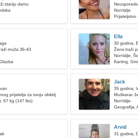
ži stariju damu
Neusporediv
vedska
Norrtälje
Prijateljstvo
Ella
Vaga
30 godina, B
raži muža 36-43
Žena traži p
Norrtälje, Š
 Glazba
Karting, Gi
Jack
Ovan
35 godina, 
og prijatelja za svoju obitelj
Muškarac že
, 67 kg (147 lbs)
Norrtälje
Geografija, 
Arvid
Rak
31 godina, 