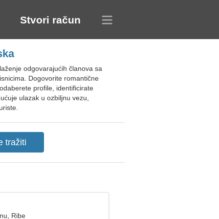
Stvori račun
ska
alaženje odgovarajućih članova sa
orisnicima. Dogovorite romantične
daberete profile, identificirate
ućuje ulazak u ozbiljnu vezu,
uriste.
nu, Ribe