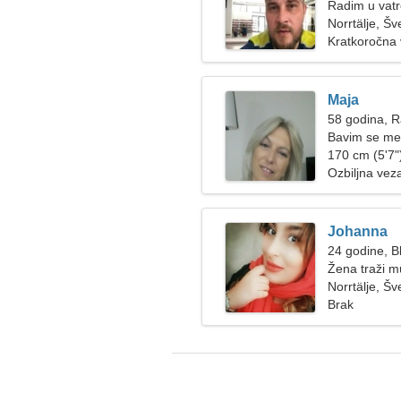
Radim u vatr
ženu
Norrtälje, Š
Kratkoročna
Maja
58 godina, 
Bavim se med
170 cm (5'7")
Ozbiljna vez
Johanna
24 godine, Bl
Žena traži 
Norrtälje, Š
Brak