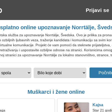
Prijavi se
splatno online upoznavanje Norrtälje, Šved
ska služba za upoznavanje Norrtälje, Švedska. Ovo je prilika za pron
e ozbiljnih ljubavnih veza, traženje kandidata i komunikaciju sa svim k
rtualne komunikacije. Projekt će vam pomoći da steknete prijateljstva, o
traživanju i uspostavite ozbiljne odnose na stranici. Korisnicima omog
tnoj stranici za upoznavanje Norrtälje za lokalno stanovništvo, strance, t
Muškarci i žene online
Kajsa
Vaga
Star 21 godi