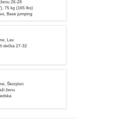
 ženu 26-28
), 75 kg (165 lbs)
ravo, Base jumping
ine, Lav
ži dečka 27-32
ine, Škorpion
aži ženu
vedska