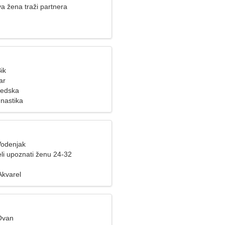
a žena traži partnera
ik
ar
vedska
mnastika
Vodenjak
li upoznati ženu 24-32
Akvarel
Ovan