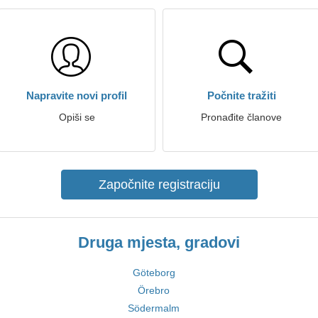
Napravite novi profil
Počnite tražiti
Opiši se
Pronađite članove
Započnite registraciju
Druga mjesta, gradovi
Göteborg
Örebro
Södermalm