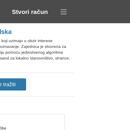
Stvori račun
dska
koji uzimaju u obzir interese
upoznavanje. Zajednica je stvorena za
iju pomoću jedinstvenog algoritma
sand za lokalno stanovništvo, strance,
Ribe