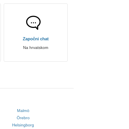
Započni chat
Na hrvatskom
Malmö
Örebro
Helsingborg