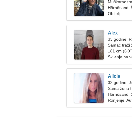
Muškarac tra
Härnösand, 
Obitelj
Alex
33 godine, 
Samac traži
181 cm (6'0")
Skijanje na v
Alicia
32 godine, J
Sama žena t
Härnösand, 
Ronjenje, Au