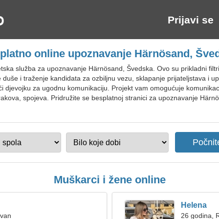
Prijavi se
platno online upoznavanje Härnösand, Šve
ska služba za upoznavanje Härnösand, Švedska. Ovo su prikladni filtri 
e duše i traženje kandidata za ozbiljnu vezu, sklapanje prijateljstava i 
ći djevojku za ugodnu komunikaciju. Projekt vam omogućuje komunikac
rakova, spojeva. Pridružite se besplatnoj stranici za upoznavanje Härnö
Muškarci i žene online
Helena
Ovan
26 godina, 