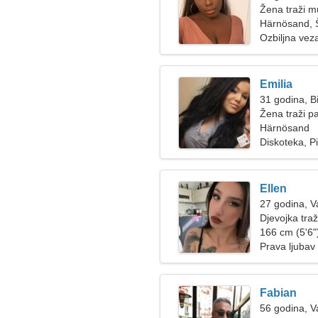
Žena traži 
Härnösand, 
Ozbiljna vez
Emilia
31 godina, B
Žena traži p
Härnösand
Diskoteka, Pi
Ellen
27 godina, 
Djevojka tra
166 cm (5'6")
Prava ljubav
Fabian
56 godina, 