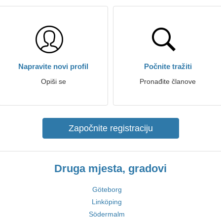
Napravite novi profil
Počnite tražiti
Opiši se
Pronađite članove
Započnite registraciju
Druga mjesta, gradovi
Göteborg
Linköping
Södermalm