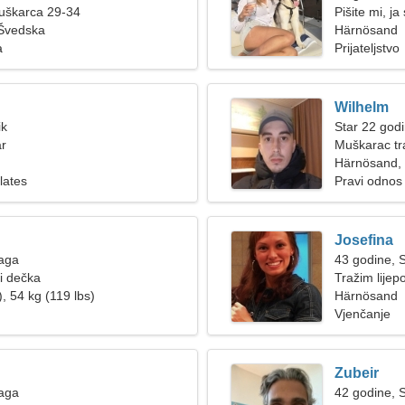
muškarca 29-34
Pišite mi, j
Švedska
Härnösand
a
Prijateljstvo
Wilhelm
ik
Star 22 godi
ar
Muškarac tr
Härnösand,
lates
Pravi odnos
Josefina
Vaga
43 godine, S
ži dečka
Tražim lijepo
, 54 kg (119 lbs)
Härnösand
Vjenčanje
Zubeir
Vaga
42 godine, S