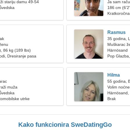
ži stariju damu 49-54
Ja sam raču
Švedska
186 cm (6'2"
Kratkoročna
Rasmus
Rak
35 godina, 
 ženu
Muškarac že
, 86 kg (189 lbs)
Härnösand
odi, Dresiranje pasa
Pop Glazba, 
Hilma
arac
55 godina, B
raži muža
Volim noćne
Švedska
Härnösand,
tomobilske utrke
Brak
Kako funkcionira SweDatingGo