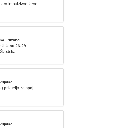
a sam impulzivna žena
ne, Blizanci
aži ženu 26-29
 Švedska
trijelac
g prijatelja za spoj
trijelac