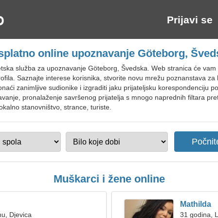
Prijavi se
splatno online upoznavanje Göteborg, Šved
tska služba za upoznavanje Göteborg, Švedska. Web stranica će vam po
fila. Saznajte interese korisnika, stvorite novu mrežu poznanstava za kom
aći zanimljive sudionike i izgraditi jaku prijateljsku korespondenciju 
avanje, pronalaženje savršenog prijatelja s mnogo naprednih filtara pret
kalno stanovništvo, strance, turiste.
Muškarci i žene online
Mathilda
nu, Djevica
31 godina, 