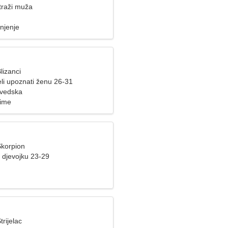
traži muža
njenje
lizanci
li upoznati ženu 26-31
Švedska
nime
Škorpion
 djevojku 23-29
trijelac