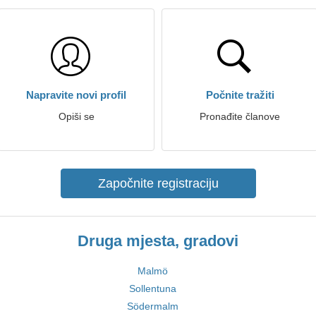
Napravite novi profil
Počnite tražiti
Opiši se
Pronađite članove
Započnite registraciju
Druga mjesta, gradovi
Malmö
Sollentuna
Södermalm