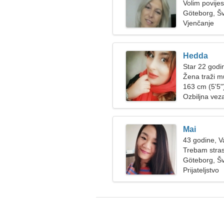
Volim povijes
Göteborg, Š
Vjenčanje
Hedda
Star 22 godin
Žena traži 
163 cm (5'5")
Ozbiljna vez
Mai
43 godine, 
Trebam stra
Göteborg, Š
Prijateljstvo