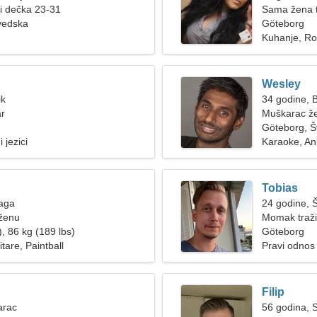
ži dečka 23-31
Sama žena 
vedska
Göteborg
Kuhanje, Ro
Wesley
ik
34 godine, B
ar
Muškarac že
Göteborg, 
 jezici
Karaoke, A
Tobias
Vaga
24 godine, 
 ženu
Momak traži
, 86 kg (189 lbs)
Göteborg
itare, Paintball
Pravi odnos
Filip
arac
56 godina, S