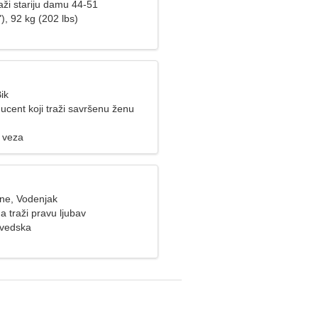
aži stariju damu 44-51
), 92 kg (202 lbs)
ik
ucent koji traži savršenu ženu
 veza
ine, Vodenjak
a traži pravu ljubav
Švedska