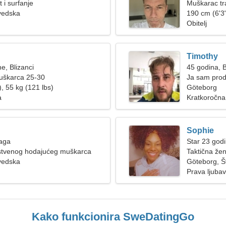
t i surfanje
Muškarac tr
vedska
190 cm (6'3"
Obitelj
Timothy
e, Blizanci
45 godina, B
muškarca 25-30
Ja sam prod
, 55 kg (121 lbs)
Göteborg
a
Kratkoročna
Sophie
Vaga
Star 23 god
stvenog hodajućeg muškarca
Taktična žen
vedska
Göteborg, 
Prava ljubav
Kako funkcionira SweDatingGo