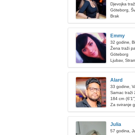
Djevojka tra
Göteborg, Š
Brak
Emmy
32 godine, B
Žena traži p
Göteborg
Ljubav, Strani
Alard
33 godine, 
Samac traži
184 cm (6'1")
Za sviranje g
Julia
57 godina, J