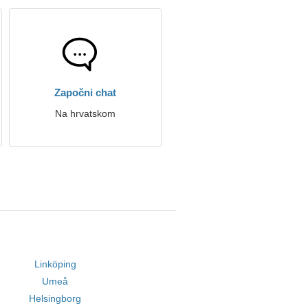
Započni chat
Na hrvatskom
Linköping
Umeå
Helsingborg