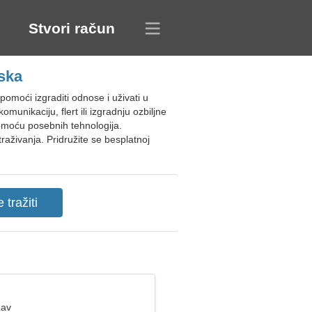
Stvori račun
ska
moći izgraditi odnose i uživati u
unikaciju, flert ili izgradnju ozbiljne
pomoću posebnih tehnologija.
raživanja. Pridružite se besplatnoj
Lav