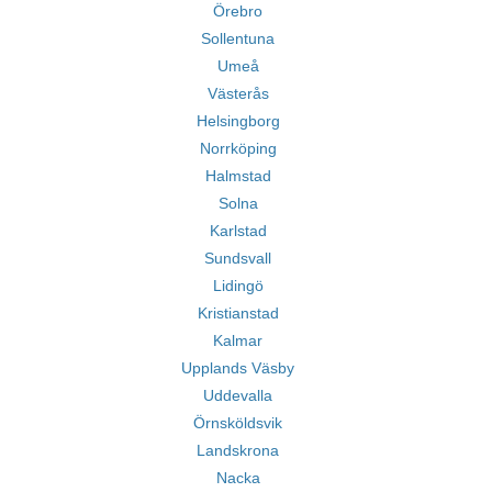
Örebro
Sollentuna
Umeå
Västerås
Helsingborg
Norrköping
Halmstad
Solna
Karlstad
Sundsvall
Lidingö
Kristianstad
Kalmar
Upplands Väsby
Uddevalla
Örnsköldsvik
Landskrona
Nacka