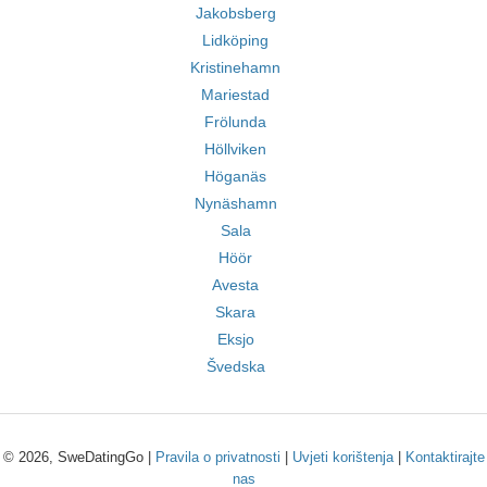
Jakobsberg
Lidköping
Kristinehamn
Mariestad
Frölunda
Höllviken
Höganäs
Nynäshamn
Sala
Höör
Avesta
Skara
Eksjo
Švedska
© 2026, SweDatingGo |
Pravila o privatnosti
|
Uvjeti korištenja
|
Kontaktirajte
nas