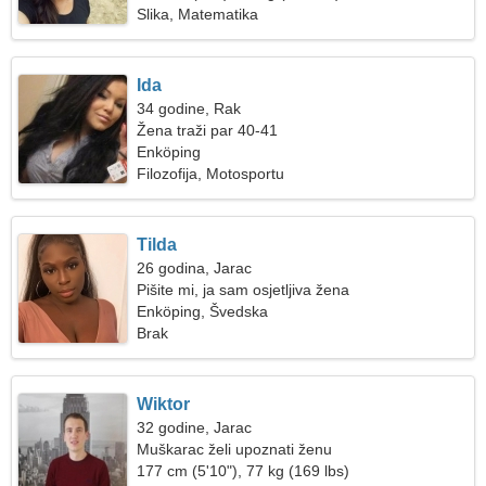
Slika, Matematika
Ida
34 godine, Rak
Žena traži par 40-41
Enköping
Filozofija, Motosportu
Tilda
26 godina, Jarac
Pišite mi, ja sam osjetljiva žena
Enköping, Švedska
Brak
Wiktor
32 godine, Jarac
Muškarac želi upoznati ženu
177 cm (5'10"), 77 kg (169 lbs)