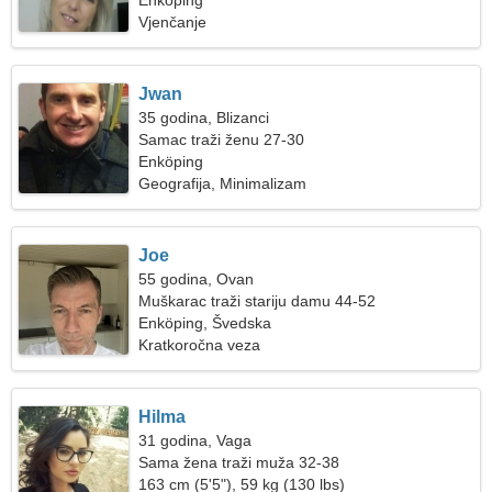
Enköping
Vjenčanje
Jwan
35 godina, Blizanci
Samac traži ženu 27-30
Enköping
Geografija, Minimalizam
Joe
55 godina, Ovan
Muškarac traži stariju damu 44-52
Enköping, Švedska
Kratkoročna veza
Hilma
31 godina, Vaga
Sama žena traži muža 32-38
163 cm (5'5"), 59 kg (130 lbs)