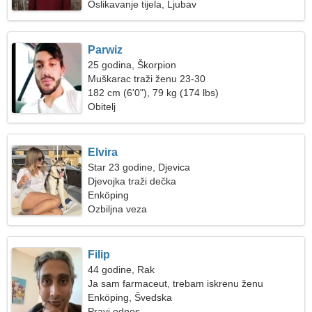
Oslikavanje tijela, Ljubav
Parwiz
25 godina, Škorpion
Muškarac traži ženu 23-30
182 cm (6'0"), 79 kg (174 lbs)
Obitelj
Elvira
Star 23 godine, Djevica
Djevojka traži dečka
Enköping
Ozbiljna veza
Filip
44 godine, Rak
Ja sam farmaceut, trebam iskrenu ženu
Enköping, Švedska
Pravi odnos