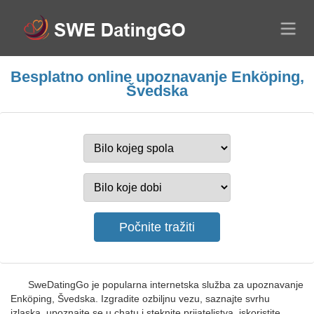
Besplatno online upoznavanje Enköping,
Švedska
SweDatingGo je popularna internetska služba za upoznavanje
Enköping, Švedska. Izgradite ozbiljnu vezu, saznajte svrhu
izlaska, upoznajte se u chatu i steknite prijateljstva, iskoristite