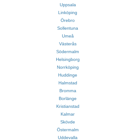
Uppsala
Linköping
Örebro
Sollentuna
Umeå
Västerås
Södermalm
Helsingborg
Norrköping
Huddinge
Halmstad
Bromma
Borlänge
Kristianstad
Kalmar
Skövde
Östermalm
Uddevalla