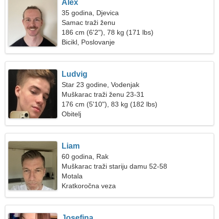
Alex
35 godina, Djevica
Samac traži ženu
186 cm (6'2"), 78 kg (171 lbs)
Bicikl, Poslovanje
Ludvig
Star 23 godine, Vodenjak
Muškarac traži ženu 23-31
176 cm (5'10"), 83 kg (182 lbs)
Obitelj
Liam
60 godina, Rak
Muškarac traži stariju damu 52-58
Motala
Kratkoročna veza
Josefina