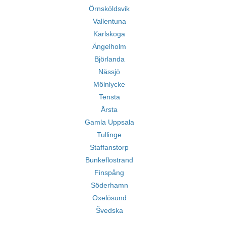
Örnsköldsvik
Vallentuna
Karlskoga
Ängelholm
Björlanda
Nässjö
Mölnlycke
Tensta
Årsta
Gamla Uppsala
Tullinge
Staffanstorp
Bunkeflostrand
Finspång
Söderhamn
Oxelösund
Švedska