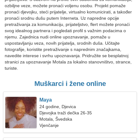
ozbiljne veze, možete pronaći voljenu osobu. Projekt pomaže
pronaći djevojku, steći prijatelje, virtualno komunicirati, a također
pronaći srodnu dušu putem Interneta. Uz napredne opcije
pretraživanja za komunikaciju, prijateljstvo, flert možete pronaći
svog idealnog partnera i pogledati profil s važnim podacima o
njemu. Zajednica nudi online upoznavanje, pomaže u
uspostavljanju veza, novih prijatelja, srodnih duša. Učitajte
fotografije, koristite pretraživanje s naprednim značajkama,
navedite interese i svrhu upoznavanja. Pridružite se besplatnoj
stranici za upoznavanje Motala za lokalno stanovništvo, strance,
turiste.
Muškarci i žene online
Maya
24 godine, Djevica
Djevojka traži dečka 26-35
Motala, Švedska
Vjenčanje