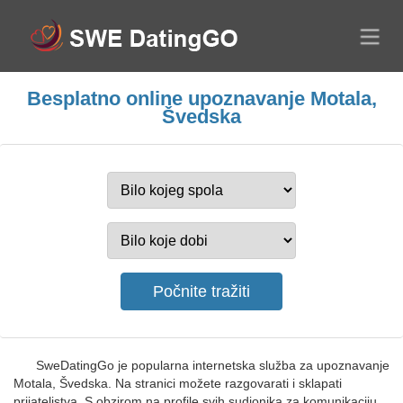
Besplatno online upoznavanje Motala,
Švedska
SweDatingGo je popularna internetska služba za upoznavanje
Motala, Švedska. Na stranici možete razgovarati i sklapati
prijateljstva. S obzirom na profile svih sudionika za komunikaciju,